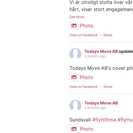
Vi är otroligt stolta över v
hårt, visar stort engageman
See More
Photo
View on Facebook
·
Share
Todays Move AB
update
2 months ago
Todays Move AB's cover ph
Photo
View on Facebook
·
Share
Todays Move AB
3 months ago
Sundsvall
#flyttfirma
#flytta
Photo