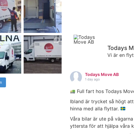
Todays M
Vi är en fly
Todays Move AB
1 day ago
m
Full fart hos Todays Mo
Ibland är trycket så högt at
hinna med alla flyttar.
Våra bilar är ute på vägarna
yttersta för att hjälpa våra 