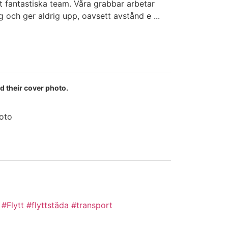
årt fantastiska team. Våra grabbar arbetar
g och ger aldrig upp, oavsett avstånd e
...
d their cover photo.
oto
#Flytt
#flyttstäda
#transport