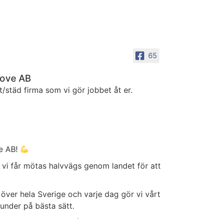
65
ove AB
tt/städ firma som vi gör jobbet åt er.
ve AB!
t vi får mötas halvvägs genom landet för att
 över hela Sverige och varje dag gör vi vårt
kunder på bästa sätt.