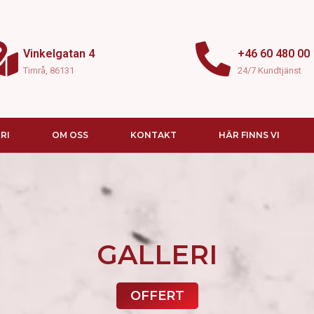
Vinkelgatan 4
+46 60 480 00
Timrå, 86131
24/7 Kundtjänst
RI
OM OSS
KONTAKT
HÄR FINNS VI
GALLERI
OFFERT