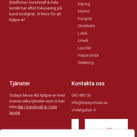
Städfirma i Sundsvall & hela
Köping
landet har alltid fokusering på
Malmö
kund nödighet. Vi finns för att
Kungsör
hjälpa er!
Stockholm
Luleå
Umeå
Ljusdal
Haparanda
Göteborg
Tjänster
Kontakta oss
Todays Move AB hjälper er med
060 480 00
massa olika tjänster som ni kan
info@todaysmove.se
hitta
här
i Sundsvall & i hela
Vinkelgatan 4
landet
.