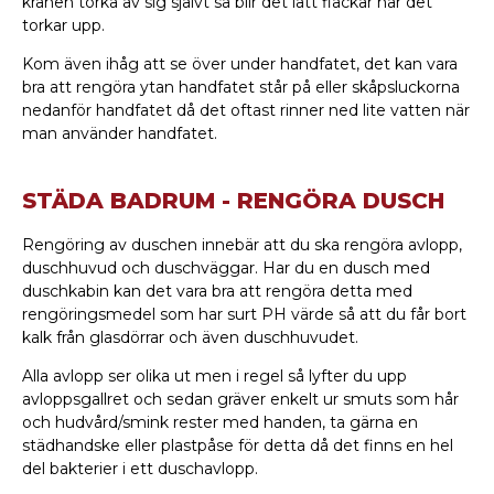
kranen torka av sig självt så blir det lätt fläckar när det
torkar upp.
Kom även ihåg att se över under handfatet, det kan vara
bra att rengöra ytan handfatet står på eller skåpsluckorna
nedanför handfatet då det oftast rinner ned lite vatten när
man använder handfatet.
STÄDA BADRUM - RENGÖRA DUSCH
Rengöring av duschen innebär att du ska rengöra avlopp,
duschhuvud och duschväggar. Har du en dusch med
duschkabin kan det vara bra att rengöra detta med
rengöringsmedel som har surt PH värde så att du får bort
kalk från glasdörrar och även duschhuvudet.
Alla avlopp ser olika ut men i regel så lyfter du upp
avloppsgallret och sedan gräver enkelt ur smuts som hår
och hudvård/smink rester med handen, ta gärna en
städhandske eller plastpåse för detta då det finns en hel
del bakterier i ett duschavlopp.