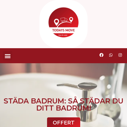
STÄDA BADRUM: SÅ STÄDAR DU
DITT BADRUM!
OFFERT