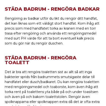
STÄDA BADRUM - RENGÖRA BADKAR
Rengöring av badkar utför du likt du rengör ditt handfat,
det kan liknas som ett väldigt stort handfat. Kom ihåg att
precis som med handfatet torka av kranen med en torr
trasa efter rengöring och använda ett rengöringsmedel
med surt PH värde för att ta bort eventuell kalk precis
som du gör när du rengör duschen.
STÄDA BADRUM - RENGÖRA
TOALETT
Det är bra att rengöra toaletten sist av allt så att inga
bakterier sprids från badrummets smutsigaste delar till
handfatet eller dusch/badkaret. Du kan rengöra toaletten
med rengöringsmedel och toaborste, kom även ihåg att
torka rent på toalettens yta både på och under toasitsen
och även på och bakom toalettstolen. Rengör även
spolknapparna eller spolknappen extra då det är ofta extra