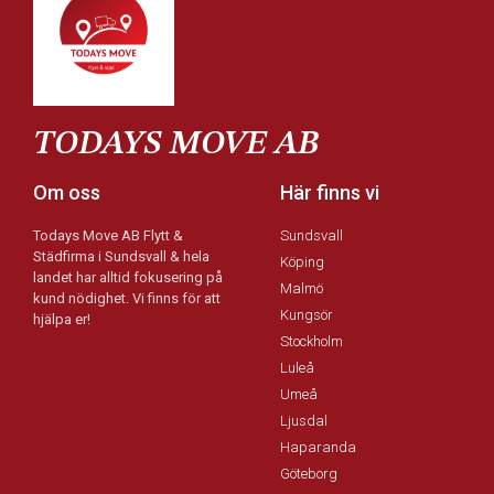
TODAYS MOVE AB
Om oss
Här finns vi
Todays Move AB Flytt &
Sundsvall
Städfirma i Sundsvall & hela
Köping
landet har alltid fokusering på
Malmö
kund nödighet. Vi finns för att
Kungsör
hjälpa er!
Stockholm
Luleå
Umeå
Ljusdal
Haparanda
Göteborg