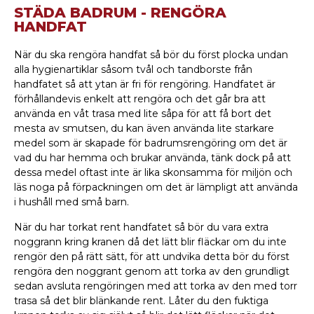
STÄDA BADRUM - RENGÖRA
HANDFAT
När du ska rengöra handfat så bör du först plocka undan
alla hygienartiklar såsom tvål och tandborste från
handfatet så att ytan är fri för rengöring. Handfatet är
förhållandevis enkelt att rengöra och det går bra att
använda en våt trasa med lite såpa för att få bort det
mesta av smutsen, du kan även använda lite starkare
medel som är skapade för badrumsrengöring om det är
vad du har hemma och brukar använda, tänk dock på att
dessa medel oftast inte är lika skonsamma för miljön och
läs noga på förpackningen om det är lämpligt att använda
i hushåll med små barn.
När du har torkat rent handfatet så bör du vara extra
noggrann kring kranen då det lätt blir fläckar om du inte
rengör den på rätt sätt, för att undvika detta bör du först
rengöra den noggrant genom att torka av den grundligt
sedan avsluta rengöringen med att torka av den med torr
trasa så det blir blänkande rent. Låter du den fuktiga