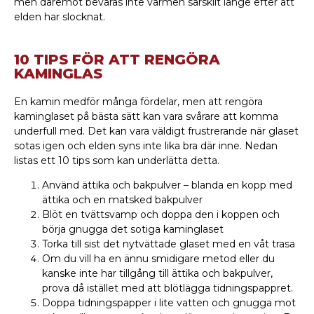
men däremot bevaras inte värmen särskilt länge efter att
elden har slocknat.
10 TIPS FÖR ATT RENGÖRA
KAMINGLAS
En kamin medför många fördelar, men att rengöra
kaminglaset på bästa sätt kan vara svårare att komma
underfull med. Det kan vara väldigt frustrerande när glaset
sotas igen och elden syns inte lika bra där inne. Nedan
listas ett 10 tips som kan underlätta detta.
Använd ättika och bakpulver – blanda en kopp med
ättika och en matsked bakpulver
Blöt en tvättsvamp och doppa den i koppen och
börja gnugga det sotiga kaminglaset
Torka till sist det nytvättade glaset med en våt trasa
Om du vill ha en ännu smidigare metod eller du
kanske inte har tillgång till ättika och bakpulver,
prova då istället med att blötlägga tidningspappret.
Doppa tidningspapper i lite vatten och gnugga mot