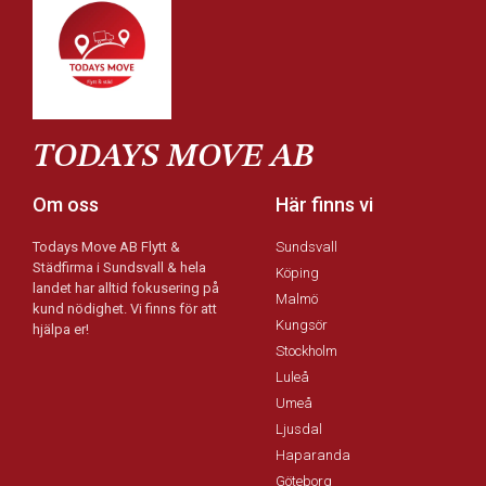
TODAYS MOVE AB
Om oss
Här finns vi
Todays Move AB Flytt &
Sundsvall
Städfirma i Sundsvall & hela
Köping
landet har alltid fokusering på
Malmö
kund nödighet. Vi finns för att
Kungsör
hjälpa er!
Stockholm
Luleå
Umeå
Ljusdal
Haparanda
Göteborg