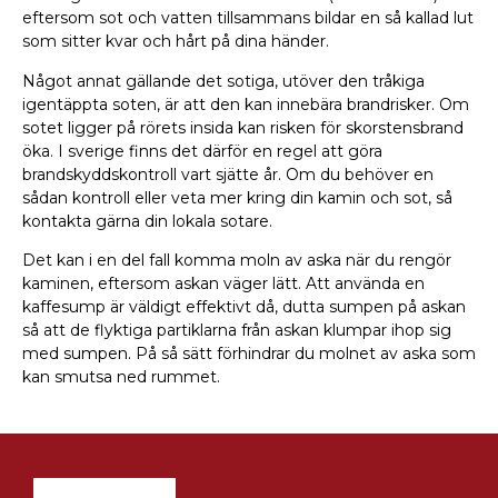
eftersom sot och vatten tillsammans bildar en så kallad lut
som sitter kvar och hårt på dina händer.
Något annat gällande det sotiga, utöver den tråkiga
igentäppta soten, är att den kan innebära brandrisker. Om
sotet ligger på rörets insida kan risken för skorstensbrand
öka. I sverige finns det därför en regel att göra
brandskyddskontroll vart sjätte år. Om du behöver en
sådan kontroll eller veta mer kring din kamin och sot, så
kontakta gärna din lokala sotare.
Det kan i en del fall komma moln av aska när du rengör
kaminen, eftersom askan väger lätt. Att använda en
kaffesump är väldigt effektivt då, dutta sumpen på askan
så att de flyktiga partiklarna från askan klumpar ihop sig
med sumpen. På så sätt förhindrar du molnet av aska som
kan smutsa ned rummet.