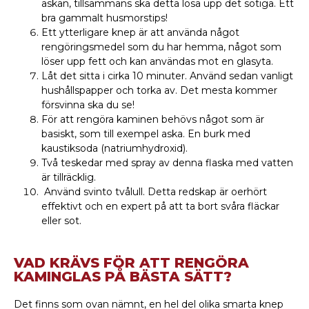
askan, tillsammans ska detta lösa upp det sotiga. Ett
bra gammalt husmorstips!
Ett ytterligare knep är att använda något
rengöringsmedel som du har hemma, något som
löser upp fett och kan användas mot en glasyta.
Låt det sitta i cirka 10 minuter. Använd sedan vanligt
hushållspapper och torka av. Det mesta kommer
försvinna ska du se!
För att rengöra kaminen behövs något som är
basiskt, som till exempel aska. En burk med
kaustiksoda (natriumhydroxid).
Två teskedar med spray av denna flaska med vatten
är tillräcklig.
Använd svinto tvålull. Detta redskap är oerhört
effektivt och en expert på att ta bort svåra fläckar
eller sot.
VAD KRÄVS FÖR ATT RENGÖRA
KAMINGLAS PÅ BÄSTA SÄTT?
Det finns som ovan nämnt, en hel del olika smarta knep