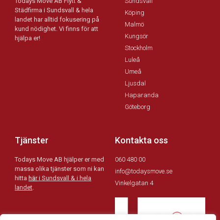
Todays Move AB Flytt &
Sundsvall
Städfirma i Sundsvall & hela
Köping
landet har alltid fokusering på
Malmö
kund nödighet. Vi finns för att
Kungsör
hjälpa er!
Stockholm
Luleå
Umeå
Ljusdal
Haparanda
Göteborg
Tjänster
Kontakta oss
Todays Move AB hjälper er med
060 480 00
massa olika tjänster som ni kan
info@todaysmove.se
hitta
här
i Sundsvall & i hela
Vinkelgatan 4
landet
.